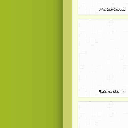
Жук Бомбардир
Смотреть
видео
онлайн
Бабочка Махаон