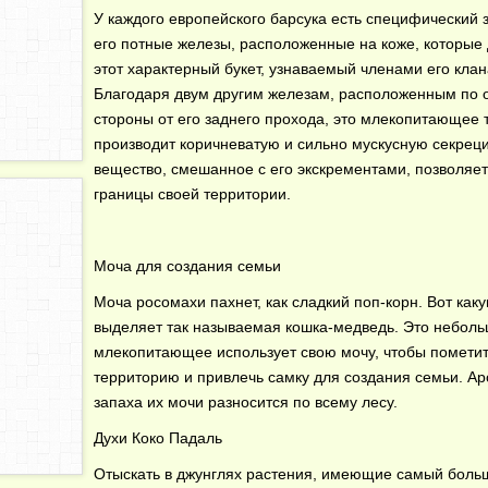
У каждого европейского барсука есть специфический 
его потные железы, расположенные на коже, которые
этот характерный букет, узнаваемый членами его клан
Благодаря двум другим железам, расположенным по 
стороны от его заднего прохода, это млекопитающее 
производит коричневатую и сильно мускусную секрец
вещество, смешанное с его экскрементами, позволяет
границы своей территории.
Моча для создания семьи
Моча росомахи пахнет, как сладкий поп-корн. Вот как
выделяет так называемая кошка-медведь. Это небол
млекопитающее использует свою мочу, чтобы помети
территорию и привлечь самку для создания семьи. Ар
запаха их мочи разносится по всему лесу.
Духи Коко Падаль
Отыскать в джунглях растения, имеющие самый боль