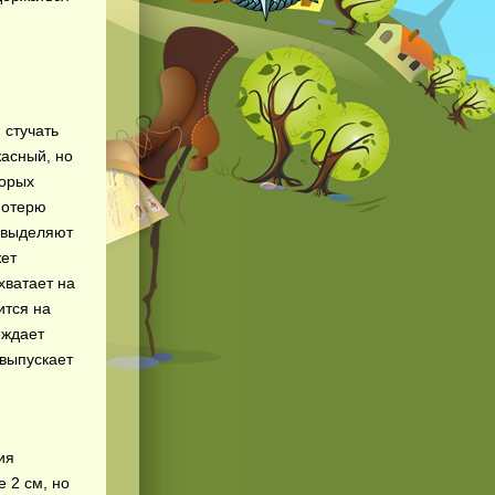
 стучать
жасный, но
торых
потерю
 выделяют
жет
хватает на
ится на
еждает
 выпускает
ия
 2 см, но