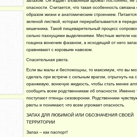
запахом. Он издает зловонный аромат постоянно, не 
опасности. Считается, что такая особенность связана 
образом жизни и анатомическим строением. Питается
зеленой листвой, которая перерабатывается в перед
кишечника. Такой пищеварительный процесс сопрово
сильно пахнущими выделениями. Местные жители на
гоацина вонючим фазаном, а исходящий от него запа
сравнивают с коровьим навозом.
Спасительная рвота.
Если вы малы и беспомощны, то максимум, что вы мо
сделать при встрече с сильным врагом, отрыгнуть на 
оранжевую, вонючую жидкость, чтобы стать менее ап
сообщить всем родственникам об опасности. Именно 
поступают птенцы сизоворонки. Родственники чувству
рвоты и понимают, что всем угрожает опасность.
ЗАПАХ ДЛЯ ЛЮБИМОЙ ИЛИ ОБОЗНАЧЕНИЯ СВОЕЙ
ТЕРРИТОРИИ
Запах – как паспорт!