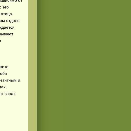
зависимо от
с его
 птица
нем отделе
ждается
зывают
х
жете
себя
петитным и
так
ют запах