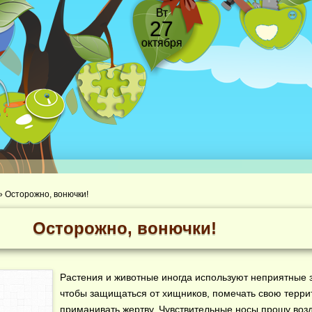
Вт
27
октября
»
Осторожно, вонючки!
Осторожно, вонючки!
Растения и животные иногда используют неприятные 
чтобы защищаться от хищников, помечать свою терр
приманивать жертву. Чувствительные носы прошу во