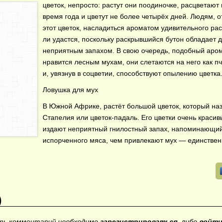
цветок, непросто: растут они поодиночке, расцветают 
время года и цветут не более четырёх дней. Людям, 
этот цветок, насладиться ароматом удивительного ра
ли удастся, поскольку раскрывшийся бутон обладает 
неприятным запахом. В свою очередь, подобный аром
нравится лесным мухам, они слетаются на него как п
и, увязнув в соцветии, способствуют опылению цветка
Ловушка для мух
В Южной Африке, растёт большой цветок, который на
Стапелия или цветок-падаль. Его цветки очень красив
издают неприятный гнилостный запах, напоминающий
испорченного мяса, чем привлекают мух — единстве
)
ить комментарий необходимо
зарегистрироваться
, либо
войти