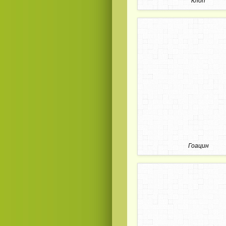
Клоп
Гоацин