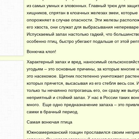
из самых умных и зловонных. Главный трюк для защи
хищников, спрятан в клоачных железах змеи, которые
опорожняет в случае опасности. Эти железы располо
его хвоста, они служат для выбрасывания неперевар
Испускаемый запах настолько гадкий, что большинств
особенно птиц, быстро убегают подальше от этой реп
Вонючка клоп!
Характерный запах и вред, наносимый сельскохозяй
угодьям – это основные причины, за которые многие 
это насекомое. Щитник постепенно уничтожает растен
которых прячется, высасывая из его стебля весь сок. 
только ты нечаянно потрогаешь его, он сразу же выпу
неприятный и стойкий запах. У нас в России таких во
много. Еще одно предназначение запаха – это привл
самки в брачный период.
Самая вонючая птица
Южноамериканский гоацин прославился своим непри