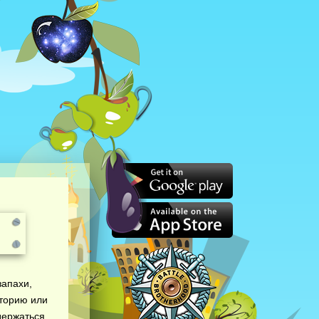
запахи,
иторию или
здержаться