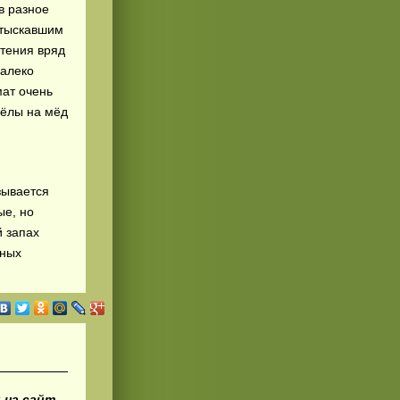
в разное
отыскавшим
стения вряд
далеко
ат очень
чёлы на мёд
.
зывается
ые, но
 запах
нных
 на сайт