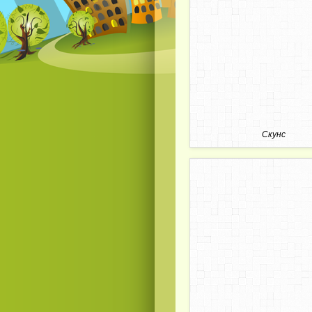
Скунс