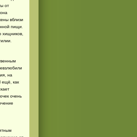
ты от
 она
жены вблизи
енной пищи.
о хищников,
тилии.
ственным
невзлюбили
ия, на
И ещё, как
скает
нючек очень
ечение
ятным