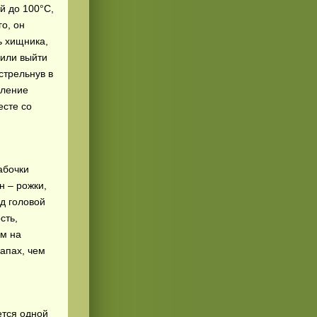
й до 100°C,
о, он
ь хищника,
 или выйти
трельнув в
вление
есте со
абочки
н – рожки,
ад головой
сть,
м на
запах, чем
ется одной