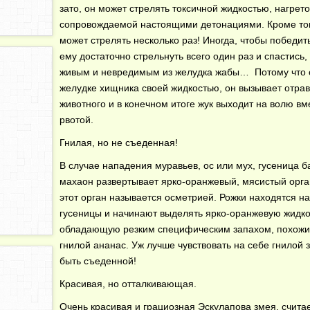
зато, он может стрелять токсичной жидкостью, нагрето
сопровождаемой настоящими детонациями. Кроме тог
может стрелять несколько раз! Иногда, чтобы победит
ему достаточно стрельнуть всего один раз и спастись,
живым и невредимым из желудка жабы… Потому что с
желудке хищника своей жидкостью, он вызывает отра
животного и в конечном итоге жук выходит на волю вм
рвотой.
Гнилая, но не съеденная!
В случае нападения муравьев, ос или мух, гусеница б
махаон развертывает ярко-оранжевый, мясистый орга
этот орган называется осметрией. Рожки находятся н
гусеницы и начинают выделять ярко-оранжевую жидко
обладающую резким специфическим запахом, похожи
гнилой ананас. Уж лучше чувствовать на себе гнилой 
быть съеденной!
Красивая, но отталкивающая.
Очень красивая и грациозная Эскулапова змея, счита