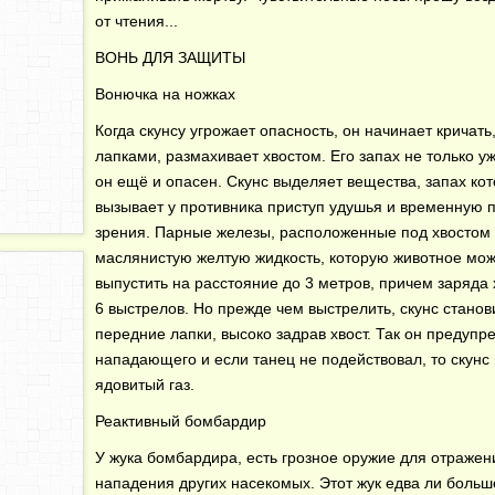
от чтения...
ВОНЬ ДЛЯ ЗАЩИТЫ
Вонючка на ножках
Когда скунсу угрожает опасность, он начинает кричать,
лапками, размахивает хвостом. Его запах не только у
он ещё и опасен. Скунс выделяет вещества, запах ко
вызывает у противника приступ удушья и временную 
зрения. Парные железы, расположенные под хвостом
маслянистую желтую жидкость, которую животное мо
выпустить на расстояние до 3 метров, причем заряда 
6 выстрелов. Но прежде чем выстрелить, скунс станов
передние лапки, высоко задрав хвост. Так он предупр
нападающего и если танец не подействовал, то скунс
ядовитый газ.
Реактивный бомбардир
У жука бомбардира, есть грозное оружие для отражен
нападения других насекомых. Этот жук едва ли больше