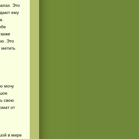
запах. Это
 дают ему
а.
обе
также
ию. Это
 метить
ую мочу
ьшое
ть свою
омат от
шой в мире