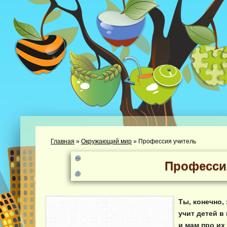
Главная
»
Окружающий мир
»
Профессия учитель
Професси
Ты, конечно,
учит детей в
и мам про и