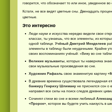
говорится, что обозначает то или иное, увиденное во 
Кстати, не все видят цветные сны. Двенадцать проце
цветные.
Это интересно
Люди науки и искусства нередко видели свои откр
классах, ты узнаешь, что все элементы, из кото
одной таблице.
Учёный Дмитрий Менделеев
раб
Смотреть
русские
видео онлайн
элементы в таблицу были неудачными. Крайне ут
своих воспоминаниях учёный: «Вижу во сне таблиц
Великие музыканты
, которых ты наверняка зна
свои музыкальные произведения во сне.
Художник Рафаэль
свою знаменитую картину
«
В древние времена существовала легендарная
с
банкиру Генриху Шлиману
не приснился сон о 
направил все силы на поиск следов древних циви
Сочинял стихи во сне и всеми любимый
Алексан
«Пророк»
, которое вы будете учить наизусть в ш