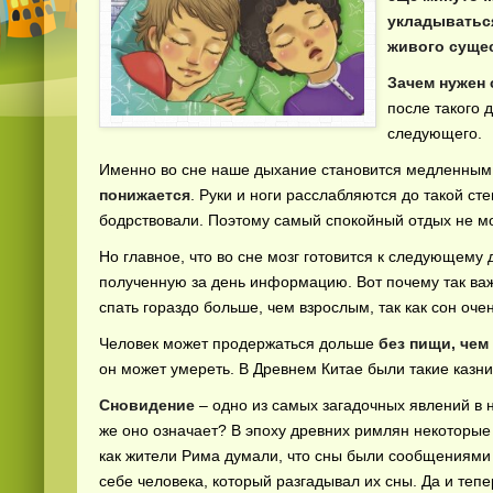
укладываться
живого сущес
Зачем нужен 
после такого 
следующего.
Именно во сне наше дыхание становится медленным
понижается
. Руки и ноги расслабляются до такой с
бодрствовали. Поэтому самый спокойный отдых не мож
Но главное, что во сне мозг готовится к следующему
полученную за день информацию. Вот почему так ва
спать гораздо больше, чем взрослым, так как сон оче
Человек может продержаться дольше
без пищи, чем 
он может умереть. В Древнем Китае были такие казни
Сновидение
– одно из самых загадочных явлений в 
же оно означает? В эпоху древних римлян некоторые
как жители Рима думали, что сны были сообщениями 
себе человека, который разгадывал их сны. Да и тепе