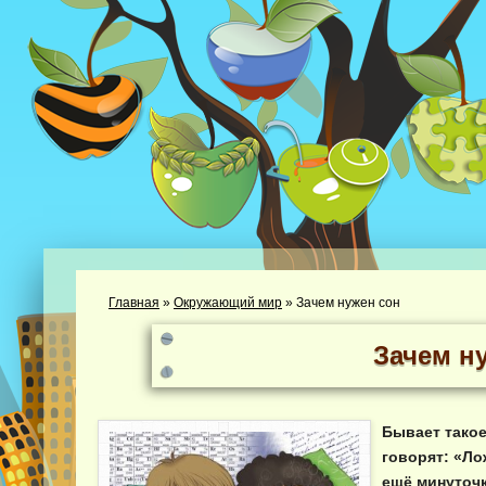
Главная
»
Окружающий мир
»
Зачем нужен сон
Зачем н
Бывает такое
говорят: «Ло
ещё минуточк