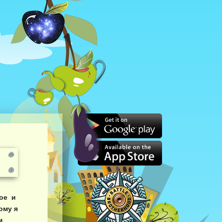
ное и
ому я
м