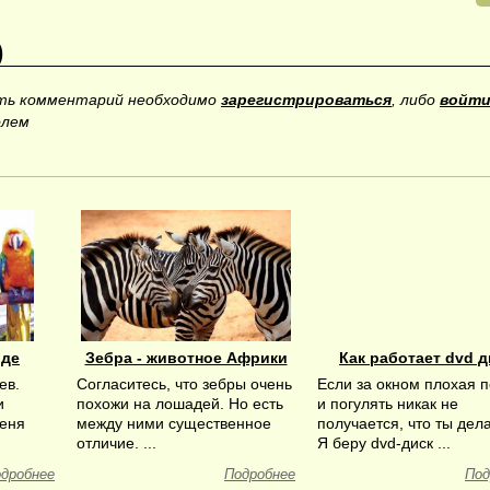
)
ить комментарий необходимо
зарегистрироваться
, либо
войти
олем
оде
Зебра - животное Африки
Как работает dvd д
ев.
Согласитесь, что зебры очень
Если за окном плохая 
и
похожи на лошадей. Но есть
и погулять никак не
меня
между ними существенное
получается, что ты де
отличие. ...
Я беру dvd-диск ...
дробнее
Подробнее
Под