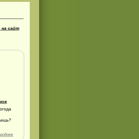
 на сайт
иск
погода
лаешь?
робнее