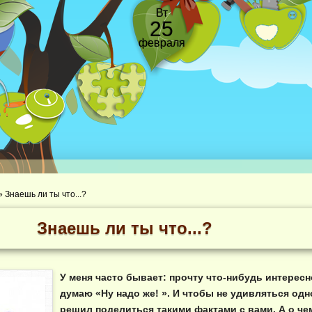
Вт
25
февраля
»
Знаешь ли ты что...?
Знаешь ли ты что...?
У меня часто бывает: прочту что-нибудь интерес
думаю «Ну надо же! ». И чтобы не удивляться одн
решил поделиться такими фактами с вами. А о че