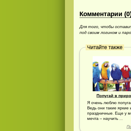
Комментарии (0
Для того, чтобы остав
под своим логином и пар
Читайте также
Смотреть
русские
видео онлайн
Попугай в прир
Я очень люблю попуга
Ведь они такие яркие 
праздничные. Еще у 
мечта – научить ...
По