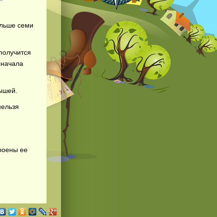
ольше семи
 получится
сначала
ышей.
нельзя
троены ее