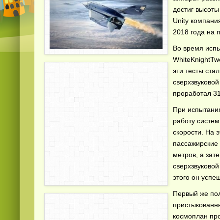
достиг высоты
Unity компани
2018 года на 
Во время исп
WhiteKnightTw
эти тесты ста
сверхзвуковой
проработал 31
При испытания
работу систем
скорости. На 
пассажирские 
метров, а зат
сверхзвуковой
этого он успе
Первый же пол
пристыкованны
космоплан пр