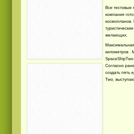
Все тестовые
компания гото
космопланов. 
туристические
желающих.
Максимальная 
километров . 
Смотреть
русские
видео онлайн
SpaceShipTwo 
Согласно ране
создать пять 
Two, выступа