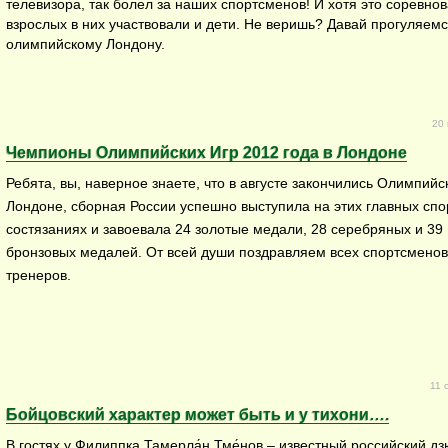
телевизора, так болел за наших спортсменов! И хотя это соревно
взрослых в них участвовали и дети. Не веришь? Давай прогуляемс
олимпийскому Лондону.
20 
Чемпионы Олимпийских Игр 2012 года в Лондоне
Ребята, вы, наверное знаете, что в августе закончились Олимпийс
Лондоне, сборная России успешно выступила на этих главных сп
состязаниях и завоевала 24 золотые медали, 28 серебряных и 39
бронзовых медалей. От всей души поздравляем всех спортсменов
тренеров.
11 
Бойцовский характер может быть и у тихони….
В гостях у Филиппка Тамерла́н Тме́нов – известный российский дз