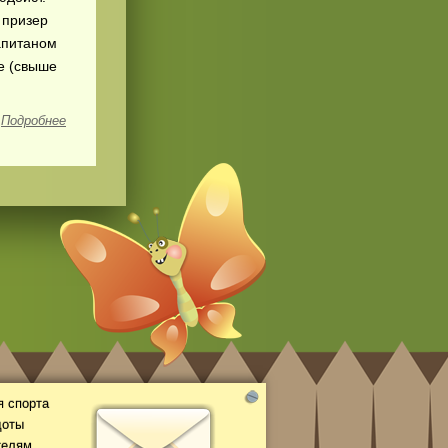
 призер
апитаном
е (свыше
Подробнее
 спорта
доты
телям