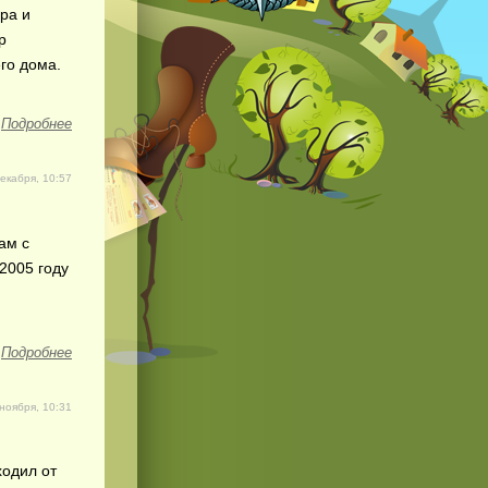
ра и
р
го дома.
Подробнее
декабря, 10:57
ам с
2005 году
Подробнее
ноября, 10:31
ходил от