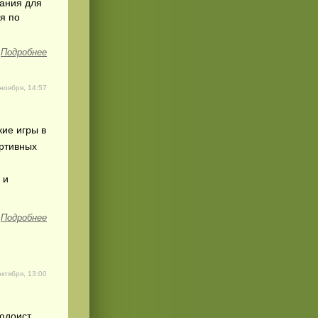
вания для
я по
Подробнее
ноября, 14:57
кие игры в
ортивных
 и
Подробнее
октября, 13:00
юдоист.