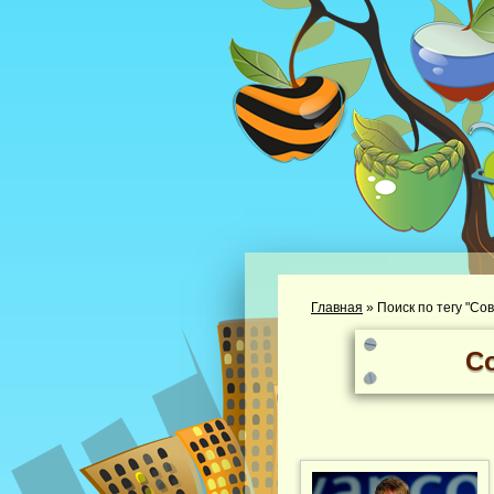
Главная
»
Поиск по тегу "С
С