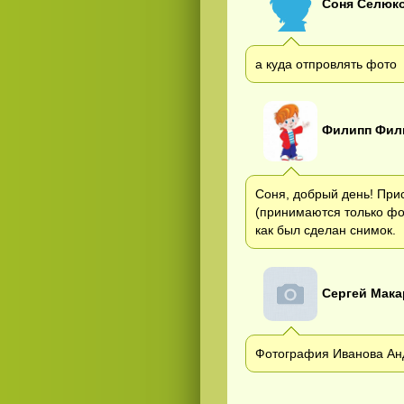
Соня Селюк
а куда отпровлять фото
Филипп Фил
Соня, добрый день! При
(принимаются только фот
как был сделан снимок.
Сергей Мак
Фотография Иванова Анд