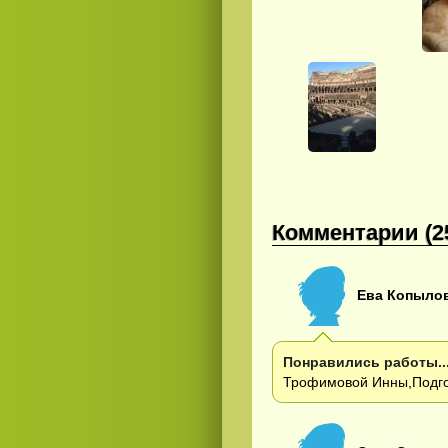
Комментарии (2
Ева Копыло
Понравились работы..
Трофимовой Инны,Подго