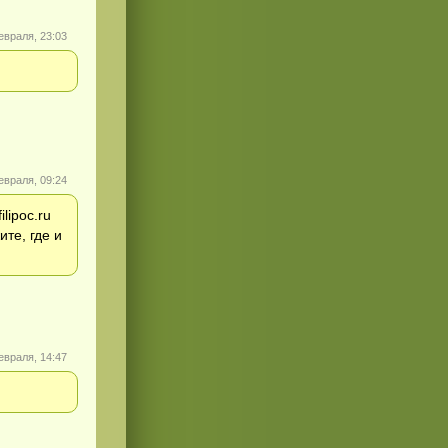
евраля, 23:03
евраля, 09:24
lipoc.ru
те, где и
евраля, 14:47