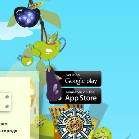
лем
 города