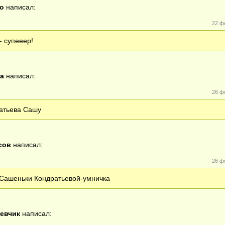
о
написал:
22 ф
- супееер!
а
написал:
26 ф
атьева Сашу
сов
написал:
26 ф
 Сашеньки Кондратьевой-умничка
евчик
написал: