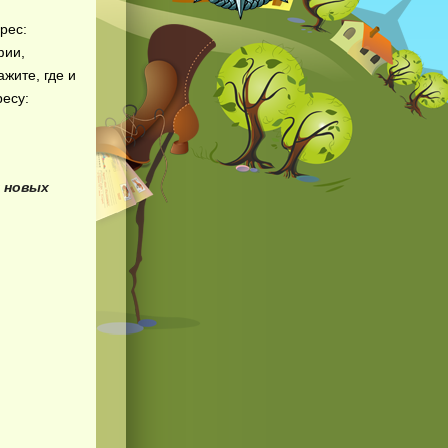
рес:
фии,
жите, где и
ресу:
 новых