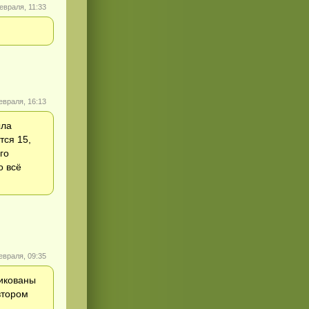
евраля, 11:33
евраля, 16:13
ыла
тся 15,
го
о всё
евраля, 09:35
ликованы
втором