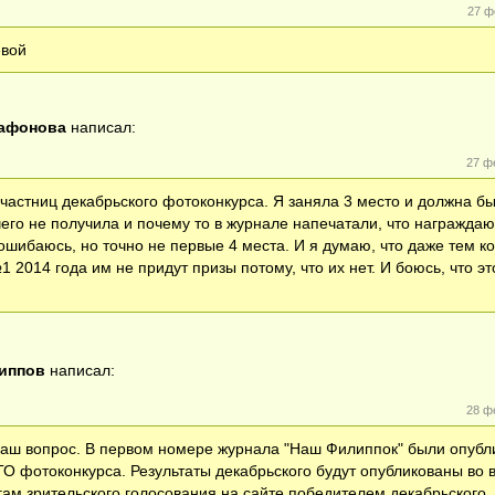
27 ф
евой
Сафонова
написал:
27 ф
участниц декабрьского фотоконкурса. Я заняла 3 место и должна б
чего не получила и почему то в журнале напечатали, что награждаю
е ошибаюсь, но точно не первые 4 места. И я думаю, что даже тем ко
 2014 года им не придут призы потому, что их нет. И боюсь, что эт
иппов
написал:
28 ф
Ваш вопрос. В первом номере журнала "Наш Филиппок" были опуб
 фотоконкурса. Результаты декабрьского будут опубликованы во 
гам зрительского голосования на сайте победителем декабрьского