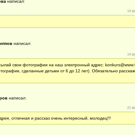
ова
написал:
18 ф
иппов
написал:
19 ф
сылай свои фотографии на наш электронный адрес: konkurs@www.fi
ографии, сделанные детьми от 6 до 12 лет). Обязательно расскажи
аров
написал:
22 ф
рея, отличная и рассказ очень интересный, молодец!!!