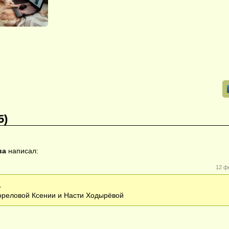
5)
ва
написал:
12 ф
.
реловой Ксении и Насти Ходырёвой