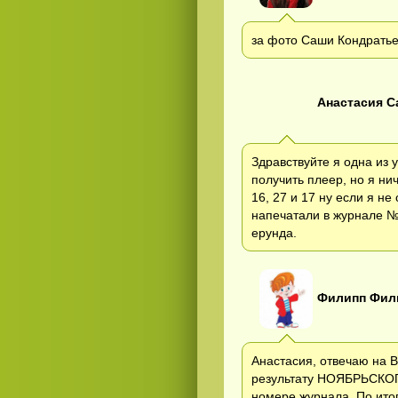
за фото Саши Кондрать
Анастасия 
Здравствуйте я одна из 
получить плеер, но я ни
16, 27 и 17 ну если я н
напечатали в журнале №1
ерунда.
Филипп Фил
Анастасия, отвечаю на 
результату НОЯБРЬСКОГО
номере журнала. По ито