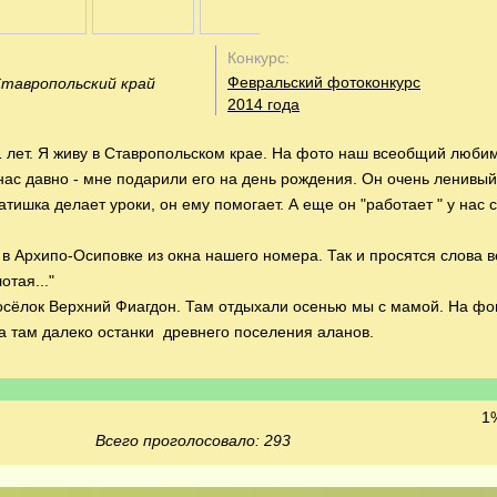
Конкурс:
Февральский фотоконкурс
 Ставропольский край
2014 года
 лет. Я живу в Ставропольском крае. На фото наш всеобщий любим
 нас давно - мне подарили его на день рождения. Он очень ленивый
тишка делает уроки, он ему помогает. А еще он "работает " у нас 
в Архипо-Осиповке из окна нашего номера. Так и просятся слова в
отая..."
осёлок Верхний Фиагдон. Там отдыхали осенью мы с мамой. На фо
 а там далеко останки древнего поселения аланов.
1%
Всего проголосовало: 293