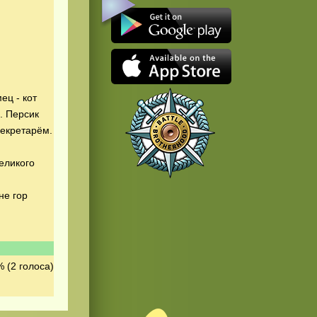
ец - кот
. Персик
секретарём.
еликого
не гор
 (2 голоса)