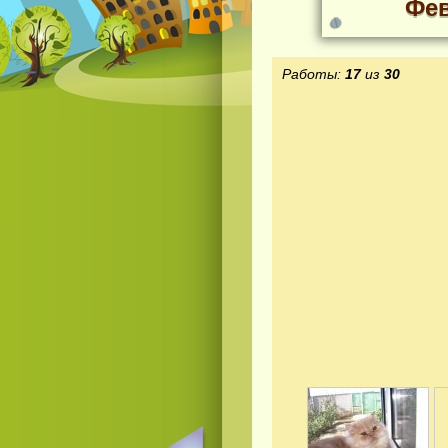
Фев
Работы:
17
из
30