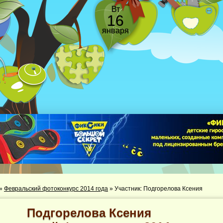
Вт
16
января
»
Февральский фотоконкурс 2014 года
»
Участник: Подгорелова Ксения
Подгорелова Ксения