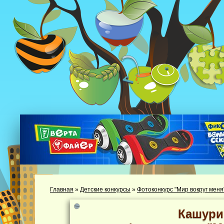
Главная
»
Детские конкурсы
»
Фотоконкурс "Мир вокруг меня
Кашури