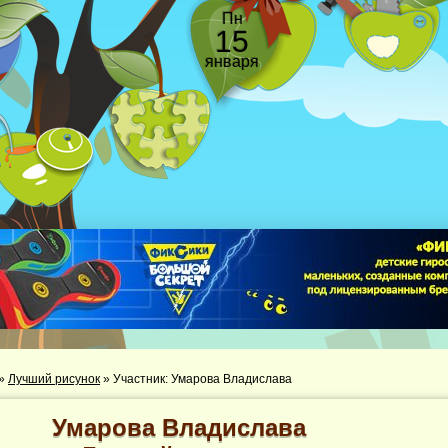
Пн
15
января
»
Лучший рисунок
»
Участник: Умарова Владислава
Умарова Владислава