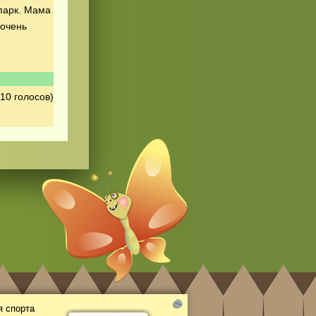
парк. Мама
 очень
10 голосов)
 спорта