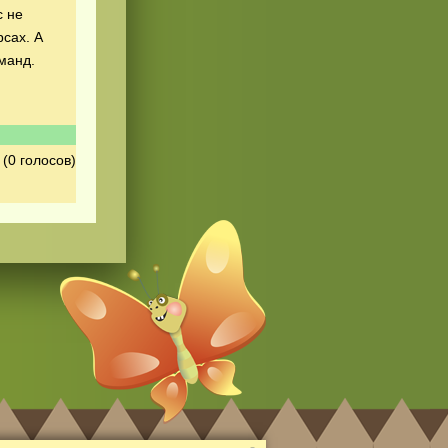
с не
рсах. А
манд.
(0 голосов)