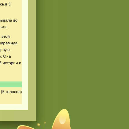
сь в 3
бывала во
ьми.
 этой
 пирамида
ервую
у. Она
б истории и
(5 голосов)