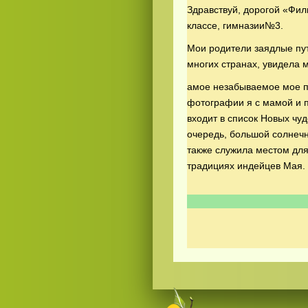
Здравствуй, дорогой «Фили
классе, гимназии№3.
Мои родители заядлые пут
многих странах, увидела 
амое незабываемое мое п
фотографии я с мамой и 
входит в список Новых чу
Смотреть
видео
онлайн
очередь, большой солнечн
также служила местом для
традициях индейцев Мая.