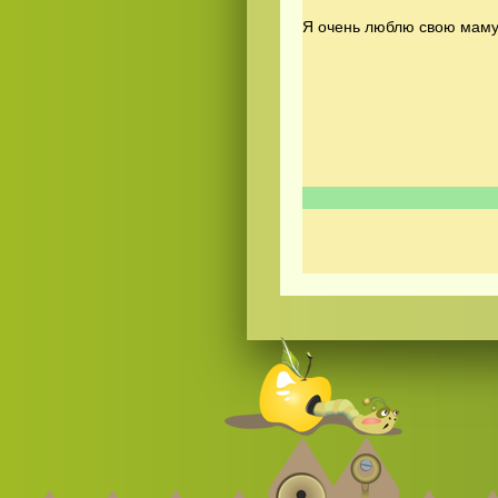
Я очень люблю свою маму,
Смотреть видео
hd
онлайн