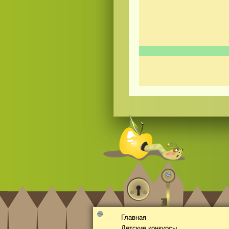
Смотреть
русские
видео онлайн
Главная
Детские конкурсы