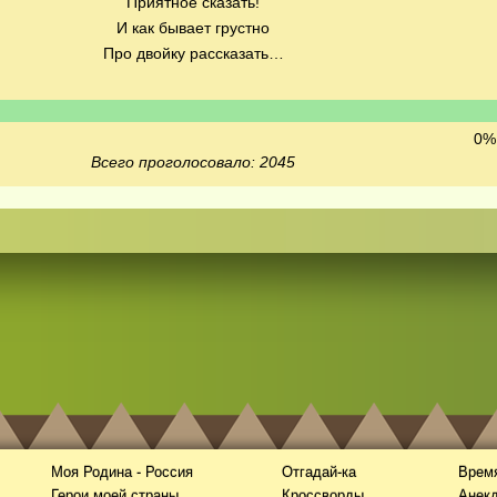
Приятное сказать!
И как бывает грустно
Про двойку рассказать…
0% 
Всего проголосовало: 2045
Моя Родина - Россия
Отгадай-ка
Время
Герои моей страны
Кроссворды
Анек