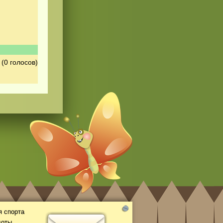
(0 голосов)
 спорта
доты