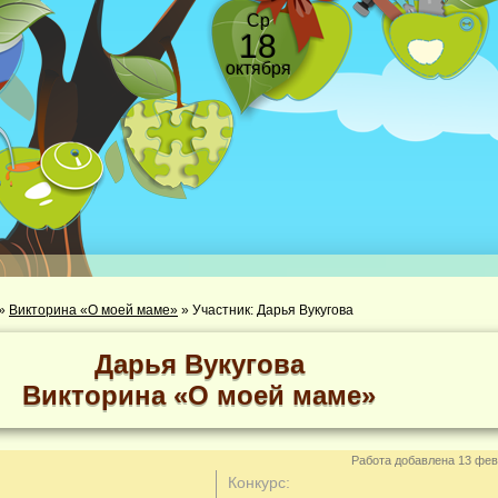
Ср
18
октября
»
Викторина «О моей маме»
»
Участник: Дарья Вукугова
Дарья Вукугова
Викторина «О моей маме»
Работа добавлена 13 фев
Конкурс: