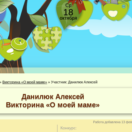
Ср
18
октября
»
Викторина «О моей маме»
»
Участник: Данилюк Алексей
Данилюк Алексей
Викторина «О моей маме»
Работа добавлена 13 фев
Конкурс: