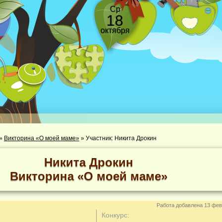
Ср
18
октября
»
Викторина «О моей маме»
»
Участник: Никита Дрокин
Никита Дрокин
Викторина «О моей маме»
Работа добавлена 13 фев
Конкурс: