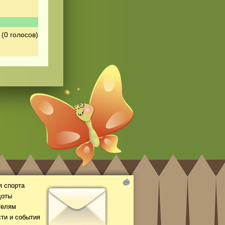
(0 голосов)
 спорта
доты
телям
ти и события