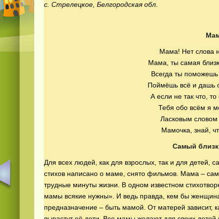
с. Стрелецкое, Белгородская обл.
Ма
Мама! Нет слова н
Мама, ты самая близк
Всегда ты поможешь 
Поймёшь всё и дашь о
А если не так что, т
Тебя обо всём я м
Ласковым словом 
Мамочка, знай, чт
Самый близк
Для всех людей, как для взрослых, так и для детей, 
стихов написано о маме, снято фильмов. Мама – сам
трудные минуты жизни. В одном известном стихотвор
мамы всякие нужны». И ведь правда, кем бы женщина
предназначение – быть мамой. От матерей зависит, 
вырастут её дети. Все мамы желают для своих детей 