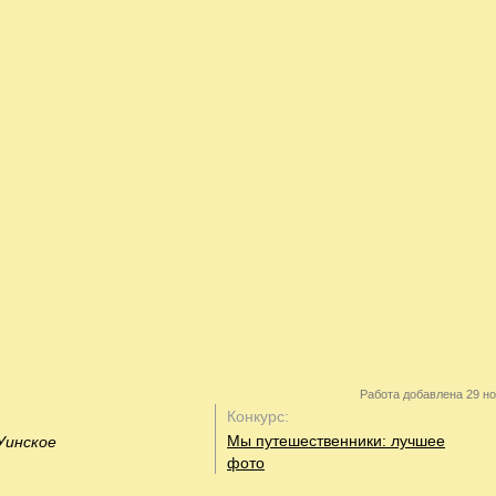
Работа добавлена 29 но
Конкурс:
Мы путешественники: лучшее
 Уинское
фото