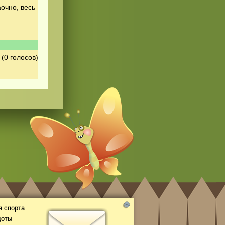
очно, весь
(0 голосов)
 спорта
доты