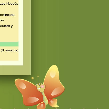
роде Несебр
ереживала,
жку
анится у
(0 голосов)