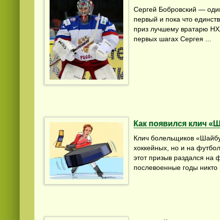
Сергей Бобровский — один
первый и пока что единст
приз лучшему вратарю НХЛ
первых шагах Сергея ...
Смотреть
русские
видео онлайн
Как появился клич «
Клич болельщиков «Шайбу
хоккейных, но и на футбо
этот призыв раздался на 
послевоенные годы никто н