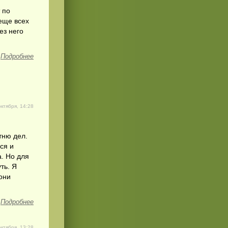
 по
еще всех
ез него
Подробнее
октября, 14:28
тню дел.
ся и
. Но для
ть. Я
они
Подробнее
октября, 13:28