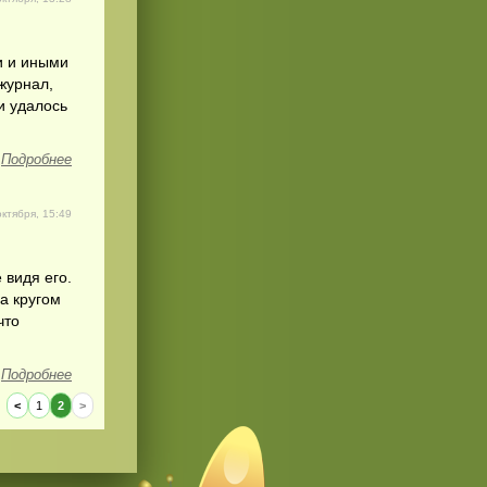
и и иными
журнал,
и удалось
Подробнее
октября, 15:49
 видя его.
да кругом
что
Подробнее
<
1
2
>