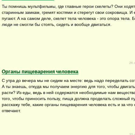
Ты помнишь мультфильмы, где главные герои скелеты? Они ходят
старинным замкам, гремят костями и стерегут свои сокровища. И 
пугают. А на самом деле, скелет тела человека - это опора тела. Б
люди не смогли бы стоять, сидеть и вообще двигаться.
26 
Органы пищеварения человека
С утра до вечера мы не сидим на месте: ведь надо переделать со
А ты знаешь, откуда мы получаем энергию для того, чтобы двигать
расти? Из еды, ведь в ней содержатся необходимые нам вещества
того, чтобы приносить пользу, пища должна проделать сложный пу
расскажу тебе, какие органы пищеварения человека есть и за что 
отвечают.
22 