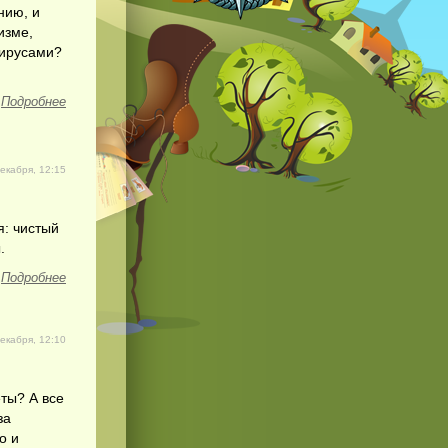
нию, и
изме,
вирусами?
Подробнее
екабря, 12:15
я: чистый
.
Подробнее
екабря, 12:10
ты? А все
за
о и