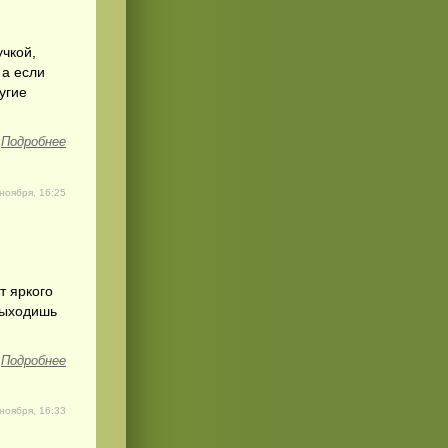
учкой,
 а если
угие
Подробнее
ноября, 16:25
т яркого
выходишь
Подробнее
 ноября, 16:33