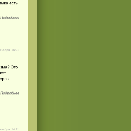
зыка есть
Подробнее
екабря, 16:22
изма? Это
жет
нервы,
Подробнее
екабря, 14:15